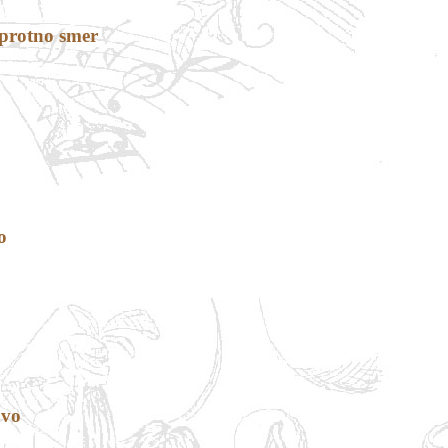
asprotno smer
o
avo