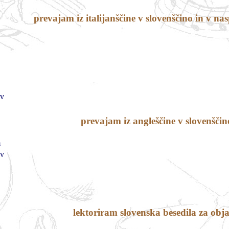
prevajam iz italijanščine v slovenščino in v n
ev
prevajam iz angleščine v slovenščin
m
ev
lektoriram slovenska besedila za obj