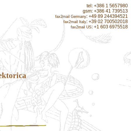
tel: +386 1 5657980
gsm: +386 41 739513
: +49 89 244394521
fax2mail
Germany
: +39 02 700502018
fax2mail Italy
: +1 603 6975518
fax2mail US
ektorica