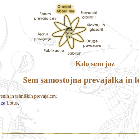
Kdo sem jaz
Sem samostojna prevajalka in l
enih in tehniških prevajalcev
,
o za
Lotus
,