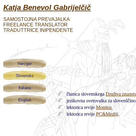
Katja Benevol Gabrijelčič
SAMOSTOJNA PREVAJALKA
FREELANCE TRANSLATOR
TRADUTTRICE INIPENDENTE
članica slovenskega
Društva znanstv
jezikovna svetovalka za slovenščin
lektorica revije
Monitor
,
lektorica revije
PC&Mediji
.